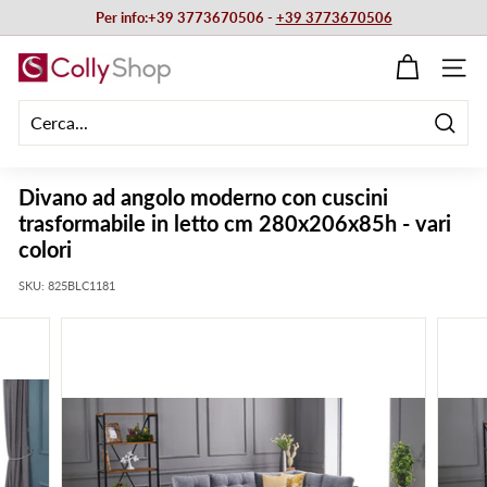
Vai
Per info:+39 3773670506 -
+39 3773670506
direttamente
Metti
ai
C
in
NAVIG
contenuti
pausa
o
presentazione
l
Cerca
l
y
Divano ad angolo moderno con cuscini
S
trasformabile in letto cm 280x206x85h - vari
h
colori
o
SKU:
825BLC1181
p