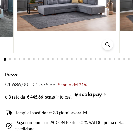
Prezzo
Prezzo
€1.686,00
€1.686,00
Prezzo
€1.336,99
€1.336,99
Sconto del 21%
di
scontato
listino
€ 445.66
Tempi di spedizione: 30 giorni lavorativi
Paga con bonifico: ACCONTO del 50 % SALDO prima della
spedizione