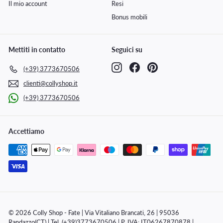
Il mio account
Resi
Bonus mobili
Mettiti in contatto
Seguici su
Instagram
Facebook
Pinterest
(+39) 3773670506
clienti@collyshop.it
(+39) 3773670506
Accettiamo
© 2026 Colly Shop - Fate | Via Vitaliano Brancati, 26 | 95036
Randazzo(CT) | Tel. (+39)3773670506 | P. IVA: IT06267870878 |