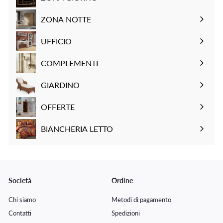
n
i
n
i
n
Espandi
t
s
t
s
t
sottomenu
ZONA NOTTE
a
t
a
t
a
Espandi
t
i
t
i
t
sottomenu
UFFICIO
o
n
o
n
o
Espandi
o
o
sottomenu
COMPLEMENTI
Espandi
sottomenu
GIARDINO
Espandi
sottomenu
OFFERTE
BIANCHERIA LETTO
Espandi
sottomenu
Società
Ordine
Chi siamo
Metodi di pagamento
Contatti
Spedizioni