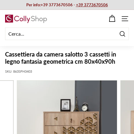
Vai
Per info:+39 3773670506 -
+39 3773670506
direttamente
Metti
ai
C
in
NAVIG
contenuti
pausa
o
presentazione
l
Cerca
l
y
Cassettiera da camera salotto 3 cassetti in
S
legno fantasia geometrica cm 80x40x90h
h
SKU:
863SPH3403
o
p