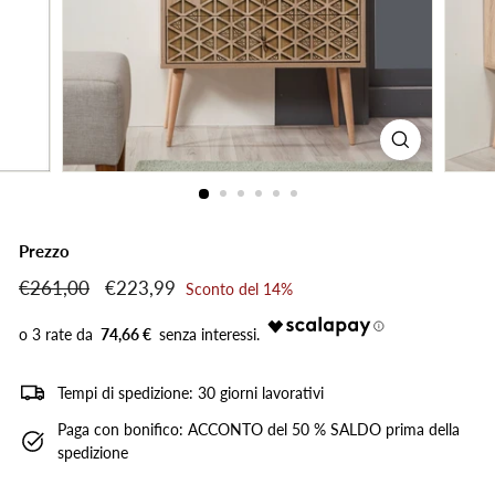
Prezzo
Prezzo
€261,00
€261,00
Prezzo
€223,99
€223,99
Sconto del 14%
di
scontato
listino
74,66 €
Tempi di spedizione: 30 giorni lavorativi
Paga con bonifico: ACCONTO del 50 % SALDO prima della
spedizione