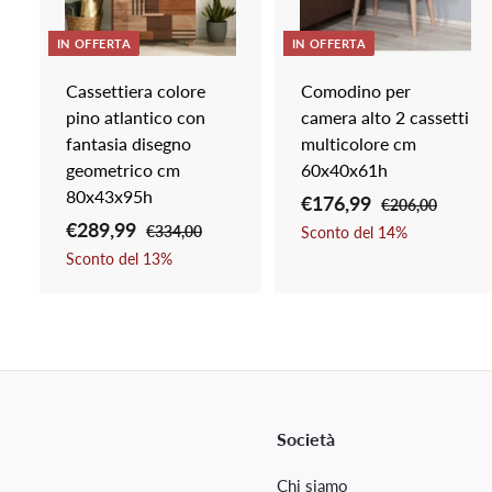
n
g
i
i
IN OFFERTA
IN OFFERTA
a
l
l
Cassettiera colore
Comodino per
c
pino atlantico con
camera alto 2 cassetti
a
r
r
fantasia disegno
multicolore cm
r
r
geometrico cm
60x40x61h
e
80x43x95h
l
l
P
€176,99
€
P
€206,00
€
l
l
P
€289,99
€
P
r
r
2
1
€334,00
€
Sconto del
14
%
o
0
r
r
e
e
3
2
Sconto del
13
%
7
6
3
e
e
z
z
8
6
,
4
z
z
z
z
9
,
0
,
z
z
o
o
0
,
0
9
o
o
s
d
0
9
9
s
d
c
i
9
c
i
o
l
o
l
Società
n
i
n
i
t
s
Chi siamo
t
s
a
t