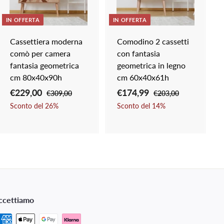
n
n
g
g
i
i
IN OFFERTA
IN OFFERTA
a
a
l
l
Cassettiera moderna
Comodino 2 cassetti
c
c
comò per camera
con fantasia
a
a
r
r
fantasia geometrica
geometrica in legno
r
r
cm 80x40x90h
cm 60x40x61h
e
e
l
l
P
€229,00
€
P
P
€174,99
€
P
€309,00
€
€203,00
€
l
l
r
r
r
r
3
2
2
1
Sconto del
26
%
Sconto del
14
%
o
o
0
0
e
e
e
e
2
7
9
3
z
z
z
z
9
4
,
,
z
z
z
z
,
,
0
0
o
o
o
o
0
0
0
9
s
d
s
d
0
9
c
i
c
i
o
l
o
l
ccettiamo
n
i
n
i
t
s
t
s
a
t
a
t