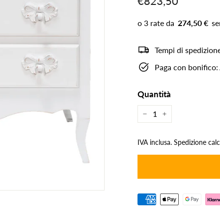
€823,50
€823,50
di
listino
274,50 €
Tempi di spedizione
Paga con bonifico
Quantità
−
+
IVA inclusa.
Spedizione calco