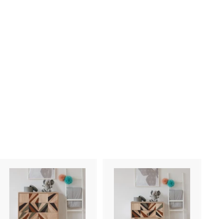
A
A
g
g
g
g
i
i
u
u