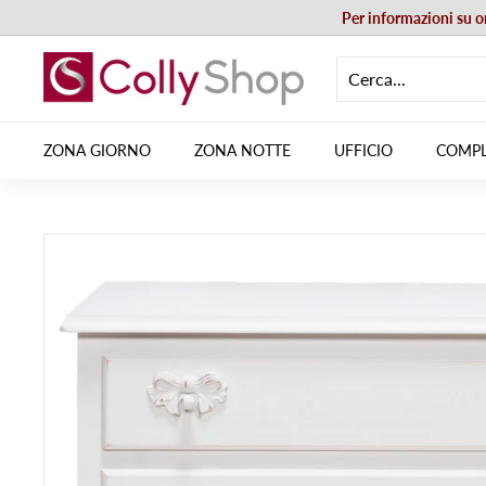
Vai
Per informazioni su 
direttamente
C
ai
contenuti
o
l
ZONA GIORNO
ZONA NOTTE
UFFICIO
COMPL
l
y
S
h
o
p