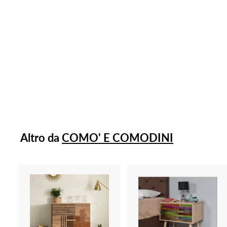
Comò cassettone da
camera shabby in
legno bianco cm
107x52x89h
€823,50
€
8
2
3
,
Altro da
COMO' E COMODINI
5
0
A
g
g
i
i
u