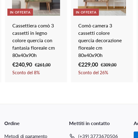
n
n
n
g
g
g
i
i
IN OFFERTA
IN OFFERTA
a
a
a
l
l
Cassettiera comò 3
Comò camera 3
c
c
c
cassetti in legno
cassetti colore
a
a
a
r
r
colore quercia con
quercia decorazione
r
r
fantasia floreale cm
floreale cm
e
e
e
80x40x90h
80x40x90h
l
l
l
l
P
€240,90
€
P
P
€229,00
€
P
€261,00
€
€309,00
€
o
o
o
r
r
r
r
2
3
2
2
Sconto del
8
%
Sconto del
26
%
6
0
e
e
e
e
4
2
1
9
z
z
z
z
0
9
,
,
z
z
z
z
,
,
0
0
o
o
o
o
0
0
9
0
s
d
s
d
0
0
c
i
c
i
Ordine
o
l
Mettiti in contatto
o
l
A
n
i
n
i
Metodi di pagamento
(+39) 3773670506
t
s
t
s