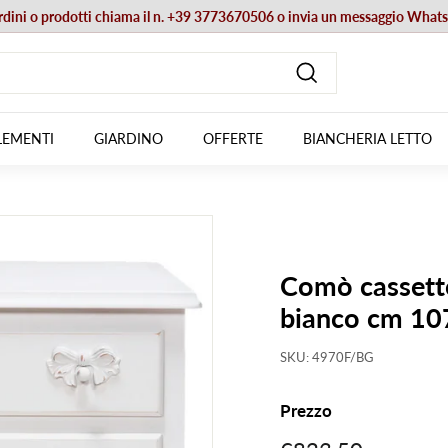
ordini o prodotti chiama il n. +39 3773670506 o invia un messaggio Wha
Metti
in
pausa
Cerca
presentazione
EMENTI
GIARDINO
OFFERTE
BIANCHERIA LETTO
Comò cassett
bianco cm 1
SKU:
4970F/BG
Prezzo
Prezzo