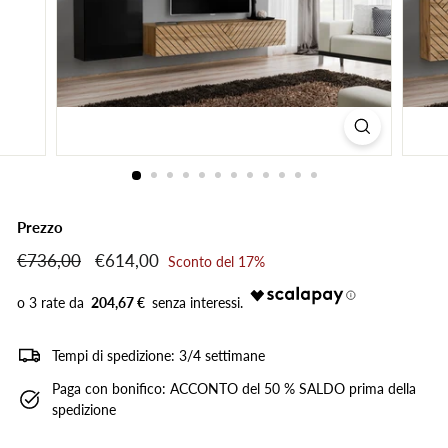
Prezzo
Prezzo
€736,00
€736,00
Prezzo
€614,00
€614,00
Sconto del 17%
di
scontato
listino
204,67 €
Tempi di spedizione: 3/4 settimane
Paga con bonifico: ACCONTO del 50 % SALDO prima della
spedizione