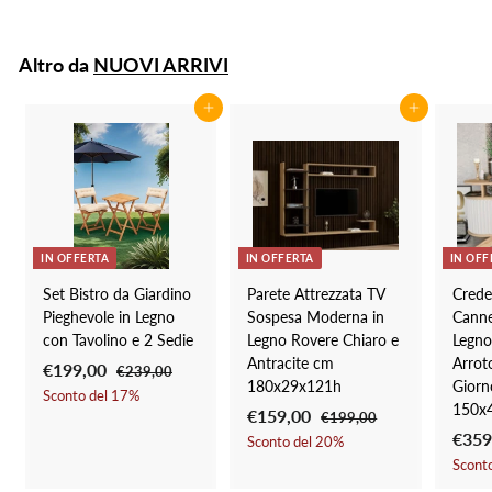
€
6
z
6
,
z
0
1
Altro da
NUOVI ARRIVI
o
0
4
d
,
i
Aggiungi al carrello
Aggiungi al carrello
0
l
i
0
s
t
i
n
IN OFFERTA
IN OFFERTA
IN OFF
o
Set Bistro da Giardino
Parete Attrezzata TV
Cred
Pieghevole in Legno
Sospesa Moderna in
Canne
con Tavolino e 2 Sedie
Legno Rovere Chiaro e
Legno
Antracite cm
Arrot
P
€199,00
€
P
€239,00
€
180x29x121h
Giorn
r
r
2
1
Sconto del
17
%
150x
3
e
e
P
€159,00
€
P
€199,00
€
9
9
z
z
r
r
P
€359
1
1
Sconto del
20
%
9
,
9
z
z
e
e
r
Scont
5
0
,
9
o
o
z
z
e
0