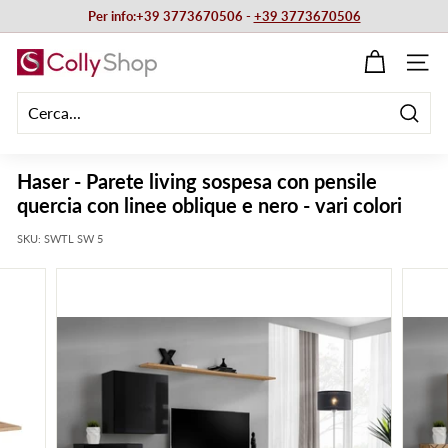
Vai
Per info:+39 3773670506 -
+39 3773670506
direttamente
Metti
ai
C
in
NAVIG
contenuti
pausa
o
presentazione
l
Cerca
l
y
Haser - Parete living sospesa con pensile
S
quercia con linee oblique e nero - vari colori
h
SKU:
SWTL SW 5
o
p