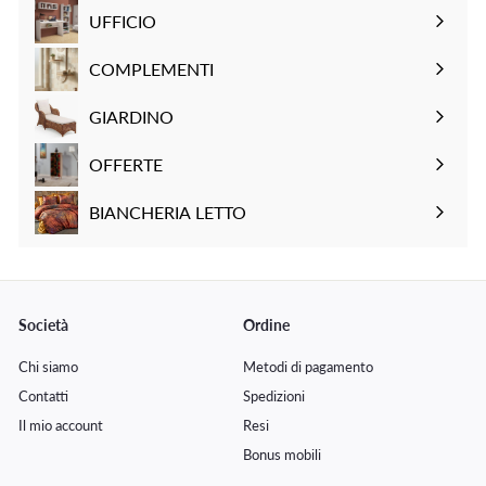
a
t
a
t
a
sottomenu
UFFICIO
t
i
t
i
t
Espandi
o
n
o
n
o
sottomenu
COMPLEMENTI
o
o
Espandi
sottomenu
GIARDINO
Espandi
sottomenu
OFFERTE
BIANCHERIA LETTO
Espandi
sottomenu
Società
Ordine
Chi siamo
Metodi di pagamento
Contatti
Spedizioni
Il mio account
Resi
Bonus mobili