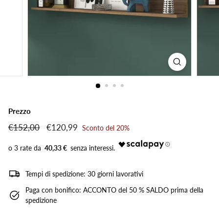
Prezzo
Prezzo
€152,00
€152,00
Prezzo
€120,99
€120,99
Sconto del 20%
di
scontato
listino
40,33 €
Tempi di spedizione: 30 giorni lavorativi
Paga con bonifico: ACCONTO del 50 % SALDO prima della
spedizione