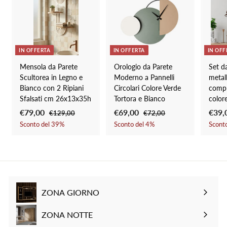
n
i
t
s
a
t
t
i
o
n
IN OFFERTA
IN OFFERTA
IN OFF
o
Mensola da Parete
Orologio da Parete
Set da
Scultorea in Legno e
Moderno a Pannelli
metal
Bianco con 2 Ripiani
Circolari Colore Verde
compl
Sfalsati cm 26x13x35h
Tortora e Bianco
color
P
€79,00
€
P
P
€69,00
€
P
P
€39,
€129,00
€
€72,00
€
r
r
r
r
r
1
7
7
6
Sconto del
39
%
Sconto del
4
%
Scont
2
2
e
e
e
e
e
9
9
9
,
z
z
z
z
z
,
,
,
0
z
z
z
z
z
0
0
0
0
o
o
o
o
o
0
0
0
s
d
s
d
s
c
i
c
i
c
ZONA GIORNO
o
l
o
l
o
Espandi
n
i
n
i
n
sottomenu
ZONA NOTTE
t
s
t
s
t
Espandi