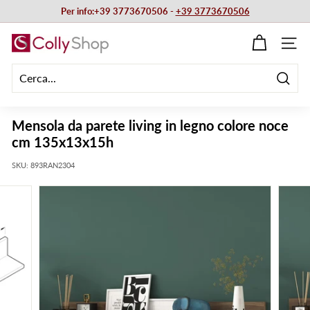
Vai
Per info:+39 3773670506 -
+39 3773670506
direttamente
Metti
ai
C
in
NAVIG
contenuti
pausa
o
presentazione
l
Cerca
l
y
Mensola da parete living in legno colore noce
S
cm 135x13x15h
h
SKU:
893RAN2304
o
p