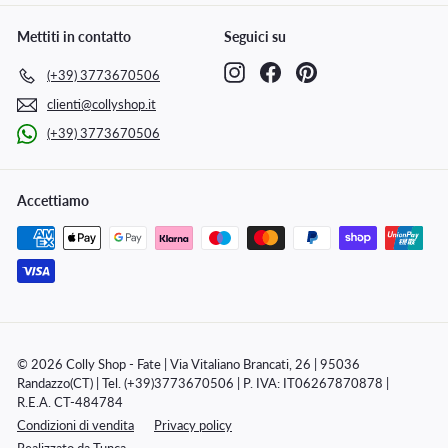
Mettiti in contatto
Seguici su
Instagram
Facebook
Pinterest
(+39) 3773670506
clienti@collyshop.it
(+39) 3773670506
Accettiamo
© 2026 Colly Shop - Fate | Via Vitaliano Brancati, 26 | 95036
Randazzo(CT) | Tel. (+39)3773670506 | P. IVA: IT06267870878 |
R.E.A. CT-484784
Condizioni di vendita
Privacy policy
Realizzato da
Tunca