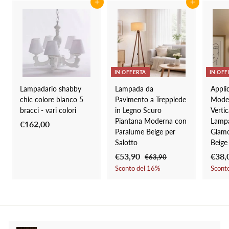
9
c
i
Aggiungi al carrello
Aggiungi al carrello
o
l
n
i
t
s
a
t
t
i
o
n
IN OFFERTA
IN OFF
o
Lampadario shabby
Lampada da
Appli
chic colore bianco 5
Pavimento a Treppiede
Moder
bracci - vari colori
in Legno Scuro
Vertic
Piantana Moderna con
Lamp
€162,00
€
Paralume Beige per
Glamo
1
Salotto
Beige
6
P
€53,90
€
P
P
€38,
€63,90
€
2
r
r
r
6
5
Sconto del
16
%
Scont
,
3
e
e
e
3
0
,
z
z
z
,
9
0
z
z
z
0
9
o
o
o
0
s
d
s