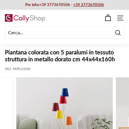
Vai
Per info:+39 3773670506 -
+39 3773670506
direttamente
Metti
ai
C
in
NAVIG
contenuti
pausa
o
presentazione
l
Cerca
l
y
Piantana colorata con 5 paralumi in tessuto
S
struttura in metallo dorato cm 44x44x160h
h
SKU:
942FLG1541
o
p