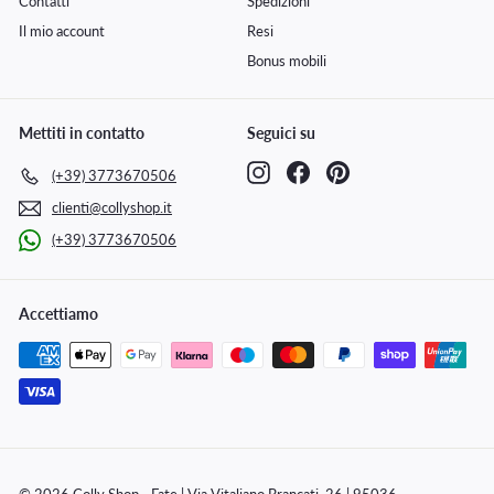
Contatti
Spedizioni
Il mio account
Resi
Bonus mobili
Mettiti in contatto
Seguici su
Instagram
Facebook
Pinterest
(+39) 3773670506
clienti@collyshop.it
(+39) 3773670506
Accettiamo
© 2026 Colly Shop - Fate | Via Vitaliano Brancati, 26 | 95036