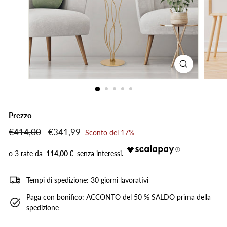
Prezzo
Prezzo
€414,00
€414,00
Prezzo
€341,99
€341,99
Sconto del 17%
di
scontato
listino
114,00 €
Tempi di spedizione: 30 giorni lavorativi
Paga con bonifico: ACCONTO del 50 % SALDO prima della
spedizione