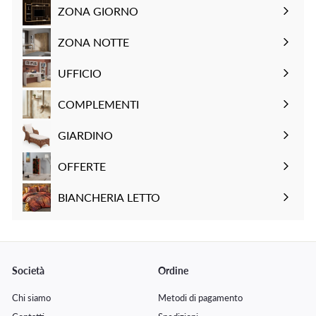
c
i
c
ZONA GIORNO
o
l
o
Espandi
n
i
n
sottomenu
ZONA NOTTE
t
s
t
Espandi
a
t
a
sottomenu
UFFICIO
t
i
t
Espandi
o
n
o
sottomenu
COMPLEMENTI
o
Espandi
sottomenu
GIARDINO
Espandi
sottomenu
OFFERTE
BIANCHERIA LETTO
Espandi
sottomenu
Società
Ordine
Chi siamo
Metodi di pagamento