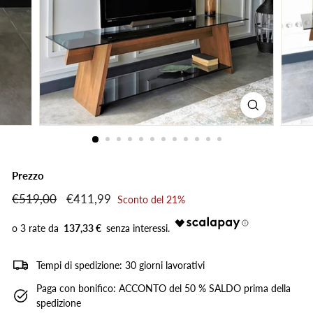
Prezzo
Prezzo
€519,00
€519,00
Prezzo
€411,99
€411,99
Sconto del 21%
di
scontato
listino
137,33 €
Tempi di spedizione: 30 giorni lavorativi
Paga con bonifico: ACCONTO del 50 % SALDO prima della
spedizione