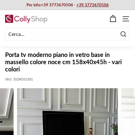
Vai
Per info:+39 3773670506 -
+39 3773670506
direttamente
Metti
ai
C
in
NAVIG
contenuti
pausa
o
presentazione
l
Cerca
l
y
Porta tv moderno piano in vetro base in
S
massello colore noce cm 158x40x45h - vari
h
colori
o
SKU:
552NOS1501
p