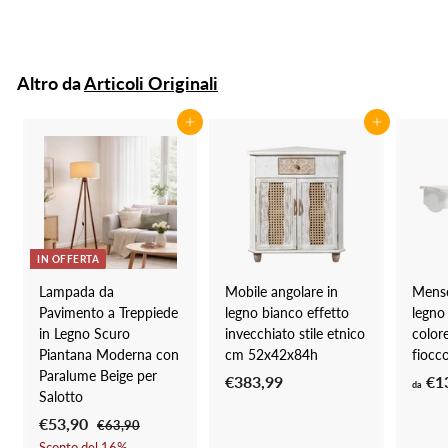
4
Sconto del
21
%
1
e
e
1
9
z
z
1
,
z
z
0
,
Altro da
Articoli Originali
o
o
0
9
s
d
9
c
i
Aggiungi al carrello
Aggiungi al carrello
o
l
n
i
t
s
a
t
t
i
o
n
IN OFFERTA
o
Lampada da
Mobile angolare in
Menso
Pavimento a Treppiede
legno bianco effetto
legno 
in Legno Scuro
invecchiato stile etnico
color
Piantana Moderna con
cm 52x42x84h
fiocco
Paralume Beige per
€383,99
€
€1
da
Salotto
3
P
€53,90
€
P
€63,90
€
8
r
r
6
5
Sconto del
16
%