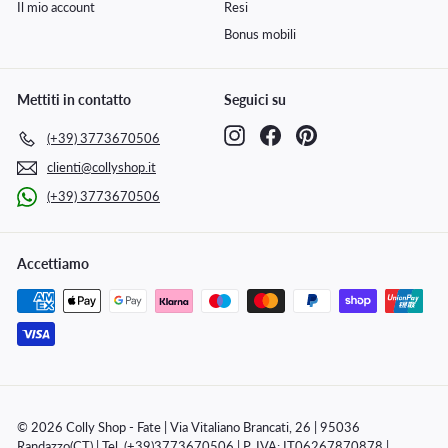
Il mio account
Resi
Bonus mobili
Mettiti in contatto
Seguici su
Instagram
Facebook
Pinterest
(+39) 3773670506
clienti@collyshop.it
(+39) 3773670506
Accettiamo
© 2026 Colly Shop - Fate | Via Vitaliano Brancati, 26 | 95036
Randazzo(CT) | Tel. (+39)3773670506 | P. IVA: IT06267870878 |