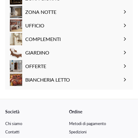
a
t
n
i
o
Espandi
t
i
t
s
n
sottomenu
ZONA NOTTE
o
n
a
t
t
Espandi
o
t
i
a
sottomenu
UFFICIO
o
n
t
Espandi
o
o
sottomenu
COMPLEMENTI
Espandi
sottomenu
GIARDINO
Espandi
sottomenu
OFFERTE
BIANCHERIA LETTO
Espandi
sottomenu
Società
Ordine
Chi siamo
Metodi di pagamento
Contatti
Spedizioni