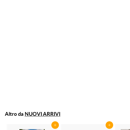
Pouf barocco
quadrato in legno
color oro e tessuto
rosso a fiori cm
39x39x30h
€104,00
€
1
0
4
Altro da
NUOVI ARRIVI
,
0
Aggiungi al carrello
Aggiungi al carrello