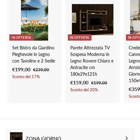
0
IN OFFERTA
IN OFFERTA
IN OFF
Set Bistro da Giardino
Parete Attrezzata TV
Cred
Pieghevole in Legno
Sospesa Moderna in
Canne
con Tavolino e 2 Sedie
Legno Rovere Chiaro e
Legno
Antracite cm
Arrot
P
€199,00
€
P
€239,00
€
180x29x121h
Giorn
r
r
2
1
Sconto del
17
%
150x
3
e
e
P
€159,00
€
P
€199,00
€
9
9
z
z
r
r
P
€359
1
1
Sconto del
20
%
9
,
9
z
z
e
e
r
Scont
5
0
,
9
o
o
z
z
e
0
9
,
0
s
d
z
z
z
0
,
0
c
i
o
o
z
0
0
o
l
s
d
o
0
n
i
c
i
s
t
s
o
l
c
ZONA GIORNO