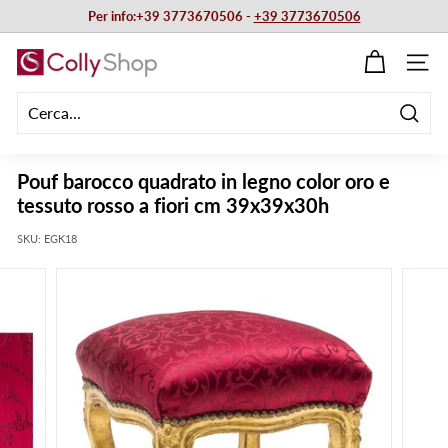
Vai
Per info:+39 3773670506 -
+39 3773670506
direttamente
Metti
ai
C
in
NAVIG
contenuti
pausa
o
presentazione
l
Cerca
l
y
Pouf barocco quadrato in legno color oro e
S
tessuto rosso a fiori cm 39x39x30h
h
SKU:
EGK18
o
p