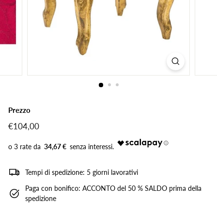
Prezzo
Prezzo
€104,00
€104,00
di
listino
34,67 €
Tempi di spedizione: 5 giorni lavorativi
Paga con bonifico: ACCONTO del 50 % SALDO prima della
spedizione