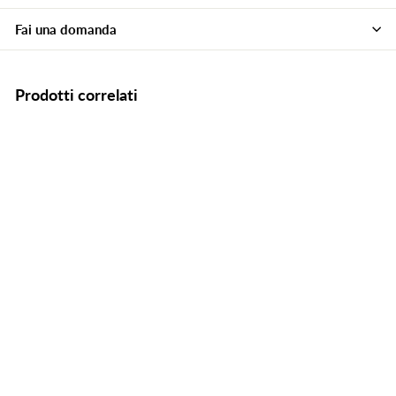
Fai una domanda
Prodotti correlati
Rayan Libra - Tavolo in
legno e metallo
allungabile con
apertura a libro cm
90/180x90x80h - vari
colori
€754,99
€