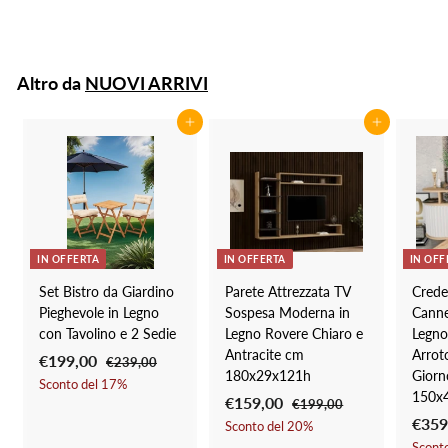
7
5
4
Altro da
NUOVI ARRIVI
,
9
Aggiungi al carrello
Aggiungi al carrello
9
IN OFFERTA
IN OFFERTA
IN OFF
Set Bistro da Giardino
Parete Attrezzata TV
Cred
Pieghevole in Legno
Sospesa Moderna in
Canne
con Tavolino e 2 Sedie
Legno Rovere Chiaro e
Legno
Antracite cm
Arrot
P
€199,00
€
P
€239,00
€
180x29x121h
Giorn
r
r
2
1
Sconto del
17
%
150x
3
e
e
P
€159,00
€
P
€199,00
€
9
9
z
z
r
r
P
€359
1
1
Sconto del
20
%
9
,
9
z
z
e
e
r
Scont