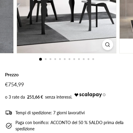
Prezzo
Prezzo
€754,99
€754,99
di
listino
251,66 €
Tempi di spedizione: 7 giorni lavorativi
Paga con bonifico: ACCONTO del 50 % SALDO prima della
spedizione