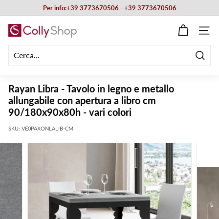
Vai
Per info:+39 3773670506 -
+39 3773670506
direttamente
Metti
ai
C
in
NAVIG
contenuti
pausa
o
presentazione
l
Cerca
l
y
Rayan Libra - Tavolo in legno e metallo
S
allungabile con apertura a libro cm
h
90/180x90x80h - vari colori
o
SKU:
VE0PAXONLALIB-CM
p