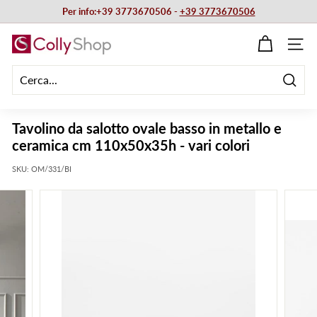
Vai
Per info:+39 3773670506 -
+39 3773670506
direttamente
Metti
ai
C
in
NAVIG
contenuti
pausa
o
presentazione
l
Cerca
l
y
Tavolino da salotto ovale basso in metallo e
S
ceramica cm 110x50x35h - vari colori
h
SKU:
OM/331/BI
o
p