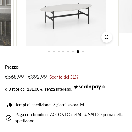
Prezzo
Prezzo
€568,99
€568,99
Prezzo
€392,99
€392,99
Sconto del 31%
di
scontato
listino
131,00 €
Tempi di spedizione: 7 giorni lavorativi
Paga con bonifico: ACCONTO del 50 % SALDO prima della
spedizione