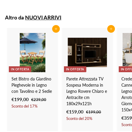
9
8
z
z
2
,
z
z
9
,
Altro da
NUOVI ARRIVI
o
o
9
9
s
d
9
c
i
Aggiungi al carrello
Aggiungi al carrello
o
l
n
i
t
s
a
t
t
i
o
n
IN OFFERTA
IN OFFERTA
IN OFF
o
Set Bistro da Giardino
Parete Attrezzata TV
Cred
Pieghevole in Legno
Sospesa Moderna in
Canne
con Tavolino e 2 Sedie
Legno Rovere Chiaro e
Legno
Antracite cm
Arrot
P
€199,00
€
P
€239,00
€
180x29x121h
Giorn
r
r
2
1
Sconto del
17
%
150x
3
e
e
P
€159,00
€
P
€199,00
€
9
9
z
z
r
r
P
€359
1
1
Sconto del
20
%
9
,
9
z
z
e
e
r
Scont
5
0
,
9
o
o
z
z
e
0