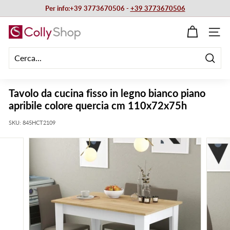
Vai
Per info:+39 3773670506 -
+39 3773670506
direttamente
Metti
ai
C
in
NAVIG
contenuti
pausa
o
presentazione
l
Cerca
l
y
Tavolo da cucina fisso in legno bianco piano
S
apribile colore quercia cm 110x72x75h
h
SKU:
845HCT2109
o
p