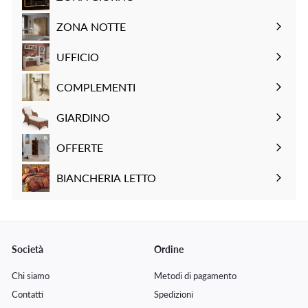
a
t
n
i
o
Espandi
t
i
t
s
n
sottomenu
ZONA NOTTE
o
n
a
t
t
Espandi
o
t
i
a
sottomenu
UFFICIO
o
n
t
Espandi
o
o
sottomenu
COMPLEMENTI
Espandi
sottomenu
GIARDINO
Espandi
sottomenu
OFFERTE
BIANCHERIA LETTO
Espandi
sottomenu
Società
Ordine
Chi siamo
Metodi di pagamento
Contatti
Spedizioni