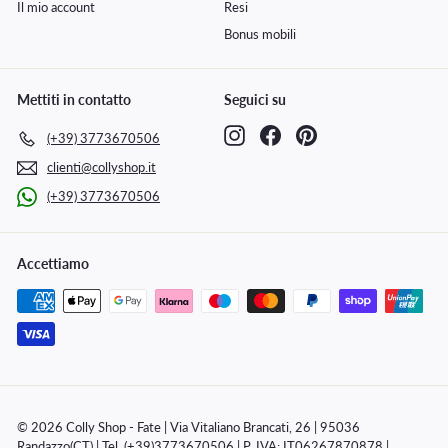
Il mio account
Resi
Bonus mobili
Mettiti in contatto
Seguici su
Instagram
Facebook
Pinterest
(+39) 3773670506
clienti@collyshop.it
(+39) 3773670506
Accettiamo
© 2026 Colly Shop - Fate | Via Vitaliano Brancati, 26 | 95036
Randazzo(CT) | Tel. (+39)3773670506 | P. IVA: IT06267870878 |