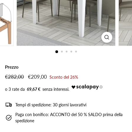
Prezzo
Prezzo
€282,00
€282,00
Prezzo
€209,00
€209,00
Sconto del 26%
di
scontato
listino
69,67 €
Tempi di spedizione: 30 giorni lavorativi
Paga con bonifico: ACCONTO del 50 % SALDO prima della
spedizione