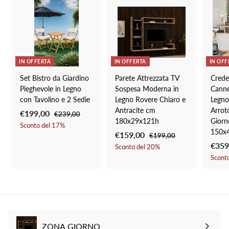
o
l
n
i
t
s
a
t
t
i
o
n
IN OFFERTA
IN OFFERTA
IN OFF
o
Set Bistro da Giardino
Parete Attrezzata TV
Cred
Pieghevole in Legno
Sospesa Moderna in
Canne
con Tavolino e 2 Sedie
Legno Rovere Chiaro e
Legno
Antracite cm
Arrot
P
€199,00
€
P
€239,00
€
180x29x121h
Giorn
r
r
2
1
Sconto del
17
%
150x
3
e
e
P
€159,00
€
P
€199,00
€
9
9
z
z
r
r
P
€359
1
1
Sconto del
20
%
9
,
9
z
z
e
e
r
Scont
5
0
,
9
o
o
z
z
e
0
9
,
0
s
d
z
z
z
0
,
0
c
i
o
o
z
0
0
o
l
s
d
o
0
n
i
c
i
s
t
s
o
l
c
ZONA GIORNO