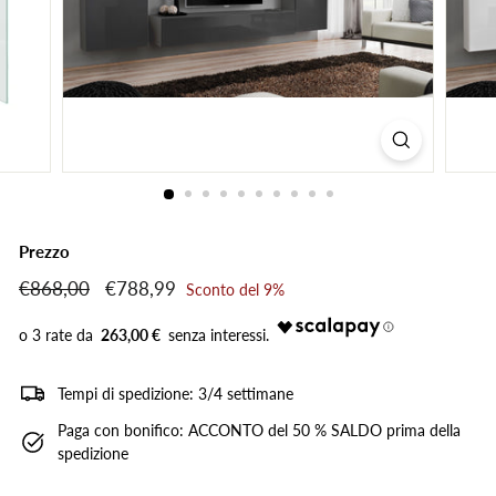
Prezzo
Prezzo
€868,00
€868,00
Prezzo
€788,99
€788,99
Sconto del 9%
di
scontato
listino
263,00 €
Tempi di spedizione: 3/4 settimane
Paga con bonifico: ACCONTO del 50 % SALDO prima della
spedizione