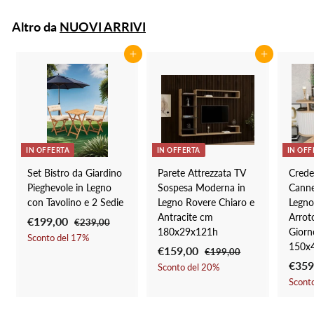
8
,
z
z
0
,
Altro da
NUOVI ARRIVI
o
o
0
9
s
d
9
c
i
Aggiungi al carrello
Aggiungi al carrello
o
l
n
i
t
s
a
t
t
i
o
n
IN OFFERTA
IN OFFERTA
IN OFF
o
Set Bistro da Giardino
Parete Attrezzata TV
Cred
Pieghevole in Legno
Sospesa Moderna in
Canne
con Tavolino e 2 Sedie
Legno Rovere Chiaro e
Legno
Antracite cm
Arrot
P
€199,00
€
P
€239,00
€
180x29x121h
Giorn
r
r
2
1
Sconto del
17
%
150x
3
e
e
P
€159,00
€
P
€199,00
€
9
9
z
z
r
r
P
€359
1
1
Sconto del
20
%
9
,
9
z
z
e
e
r
Scont
5
0
,
9
o
o
z
z
e
0
9
,
0
s
d
z
z
z