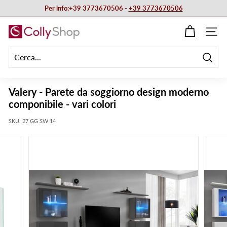
Vai
Per info:+39 3773670506 -
+39 3773670506
direttamente
Metti
ai
C
in
NAVIG
contenuti
pausa
o
presentazione
l
Cerca
l
y
Valery - Parete da soggiorno design moderno
S
componibile - vari colori
h
SKU:
27 GG SW 14
o
p